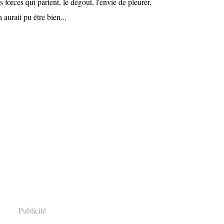
s forces qui partent, le dégout, l'envie de pleurer,
 aurait pu être bien...
Publicité