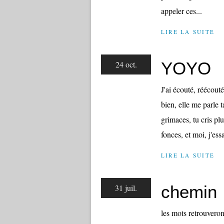
appeler ces...
LIRE LA SUITE
YOYO
24 oct.
J'ai écouté, réécou
bien, elle me parle t
grimaces, tu cris plu
fonces, et moi, j'essa
LIRE LA SUITE
chemin
31 juil.
les mots retrouveron