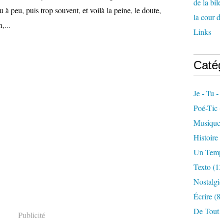
de la bil
 à peu, puis trop souvent, et voilà la peine, le doute,
la cour 
,...
Links
Caté
Je - Tu 
Poé-Tic
Musiqu
Histoire
Un Temp
Texto
(1
Nostalgi
Écrire
(8
De Tout
Publicité