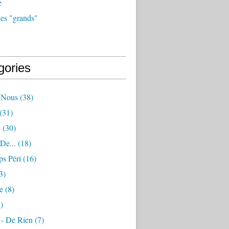
e
des "grands"
gories
- Nous
(38)
(31)
e
(30)
 De...
(18)
s Péri
(16)
3)
e
(8)
)
 - De Rien
(7)