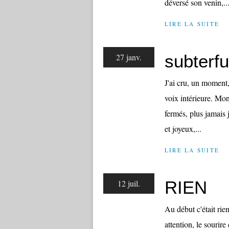
déversé son venin,..
LIRE LA SUITE
subterf
27 janv.
J'ai cru, un moment, 
voix intérieure. Mon
fermés, plus jamais j
et joyeux,...
LIRE LA SUITE
RIEN
12 juil.
Au début c'était rie
attention, le sourire 