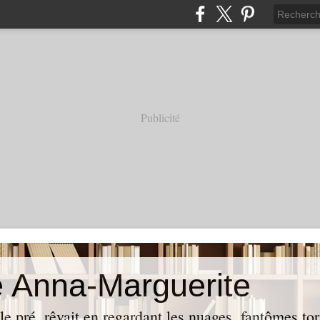
Publicité
e Anna-Marguerite
 pré, rêvait en regardant les nuages, fantômes tort