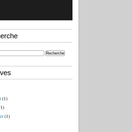
erche
ives
t
(1)
1)
er
(1)