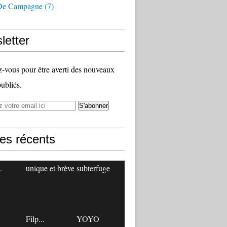
De Campagne
(7)
letter
vous pour être averti des nouveaux
publiés.
les récents
.
unique et brève
subterfuge
Filp...
YOYO