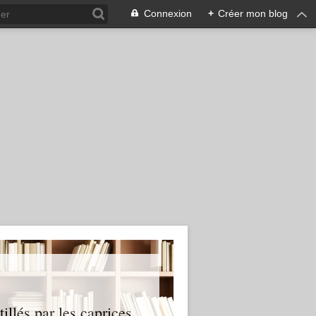
Connexion
+
Créer mon blog
illés par les caprices