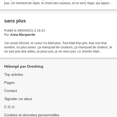
pas. Un moment de répis, le chant des oiseaux, et ce vent, lèger, qui apporte
les effluves, du colza en fleur,...
sans plus
Publié le 09/04/2011 à 16:21
Par
Anna-Marguerite
J'ai cessé d'écrire, le coeur n'y était plus. Tout était trop gris, trop noir trop
sombre, ou plus assez. ça manquait de couleurs, ça manquait de chaleur. Je
ne sais pas dire adieu, je peux pas, je ne veux pas. Le chemin était
caillouteux, et il serpentait...
Hébergé par Overblog
Top articles
Pages
Contact
Signaler un abus
C.G.U.
Cookies et données personnelles