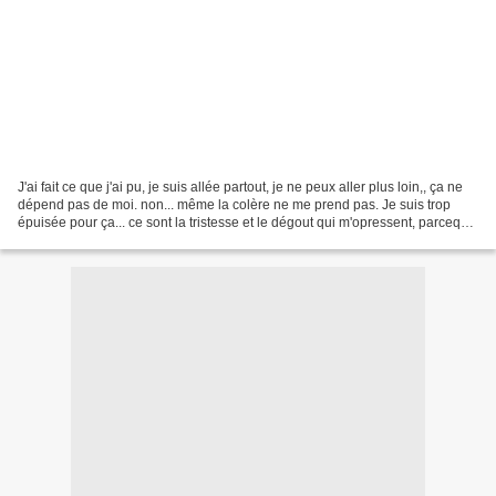
J'ai fait ce que j'ai pu, je suis allée partout, je ne peux aller plus loin,, ça ne
dépend pas de moi. non... même la colère ne me prend pas. Je suis trop
épuisée pour ça... ce sont la tristesse et le dégout qui m'opressent, parceque
des illusions, je...