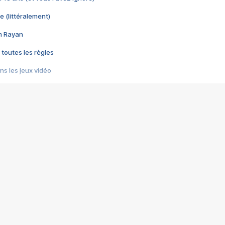
e (littéralement)
im Rayan
 toutes les règles
s les jeux vidéo
us choquant de Rockstar ? - Le scandale BULLY
e plus moche de Steam
du RÊVE tourne au CAUCHEMAR
pendant 8 heures
it… à tort
umiliés par un jeu vidéo
ire - Final Fantasy 8
ti un empire - Age of Empires