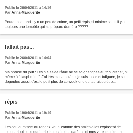
Publié le 26/04/2011 à 14:16
Par
Anna-Marguerite
Pourquoi quand il y a un peu de calme, un petit répis, si minime soit-il,il y a
toujours une tempête qui se prépare derrière ?????
fallait pas...
Publié le 26/04/2011 à 14:04
Par
Anna-Marguerite
Ma phrase du jour : Les plaies de l'âme ne se soignent pas au "dolicrane", ni
même à " l'aspi-ruine". J'ai très mal au crâne, je suis lasse et fatiguée, je suis
dégoutée aussi, c'est le petit plus de ce week-end qui aurait pu être
agréable, mais qui n'échappa...
répis
Publié le 19/04/2011 à 19:19
Par
Anna-Marguerite
Les couleurs sont au rendez-vous, comme des amies elles explosent de
joie, partout cette euphorie, je respire les parfums et mes yeux ne piquent